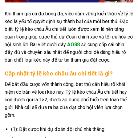
Khi tham gia cá độ bóng đá, việc nắm vững kiến thức về tỷ lệ
kèo là yếu tố quyết định sự thành bại của mỗi bet thủ. Đặc
biệt, tỷ lệ kèo châu Âu chi tiết luôn được xem là nền tảng
quan trọng giúp cược thủ dự đoán chính xác và tối ưu hóa cơ
hội sinh lời. Bài viết dưới đây
AO88
sẽ cung cấp cái nhìn
đầy đủ và chuyên sâu nhất để người chơi dễ dàng hiểu rõ
bản chất loại kèo này để tự tin tham gia đặt cược.
Cập nhật tỷ lệ kèo châu âu chi tiết là gì?
Để bắt đầu cược vốn thành công, bet thủ cần hiểu rõ khái
niệm cơ bản về loại kèo này. Tỷ lệ kèo châu Âu chi tiết hay
còn được gọi là 1×2, được áp dụng phổ biến trên toàn thế
giới. Nhà cái sẽ đưa ra ba cửa đặt cho hội viên lựa chọn
gồm:
(1): Đặt cược khi dự đoán đội chủ nhà thắng