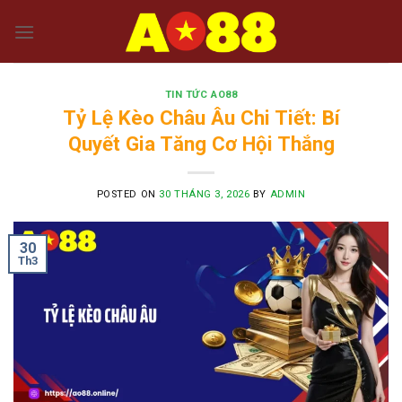
Skip
to
content
TIN TỨC AO88
Tỷ Lệ Kèo Châu Âu Chi Tiết: Bí
Quyết Gia Tăng Cơ Hội Thắng
POSTED ON
30 THÁNG 3, 2026
BY
ADMIN
30
Th3