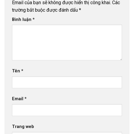
Email của bạn sẽ không được hiển thị công khai.
Các
trường bắt buộc được đánh dấu
*
Bình luận
*
Tên
*
Email
*
Trang web