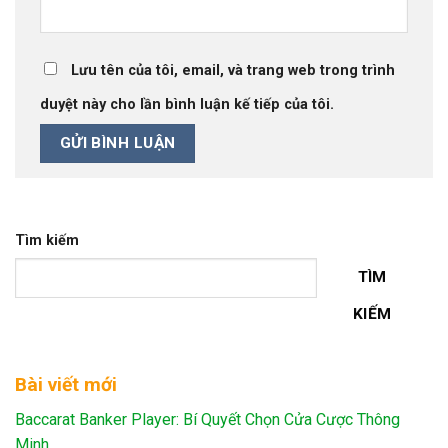
Lưu tên của tôi, email, và trang web trong trình
duyệt này cho lần bình luận kế tiếp của tôi.
Tìm kiếm
TÌM
KIẾM
Bài viết mới
Baccarat Banker Player: Bí Quyết Chọn Cửa Cược Thông
Minh