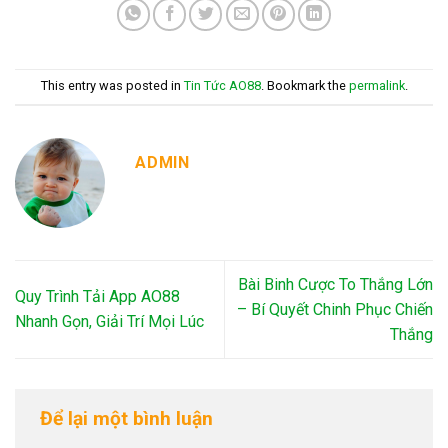
This entry was posted in
Tin Tức AO88
. Bookmark the
permalink
.
ADMIN
Bài Binh Cược To Thắng Lớn
Quy Trình Tải App AO88
– Bí Quyết Chinh Phục Chiến
Nhanh Gọn, Giải Trí Mọi Lúc
Thắng
Để lại một bình luận