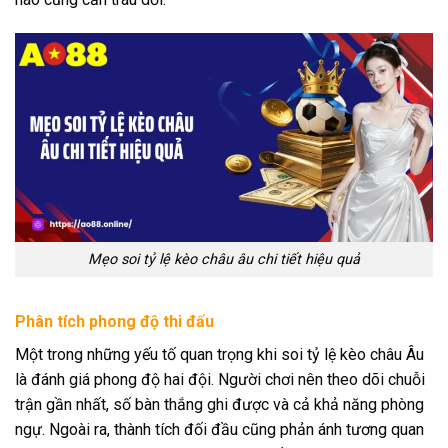
Mẹo soi tỷ lệ kèo châu âu chi tiết hiệu quả
Phân tích phong độ thi đấu
Một trong những yếu tố quan trọng khi soi tỷ lệ kèo châu Âu
là đánh giá phong độ hai đội. Người chơi nên theo dõi chuỗi
trận gần nhất, số bàn thắng ghi được và cả khả năng phòng
ngự. Ngoài ra, thành tích đối đầu cũng phản ánh tương quan