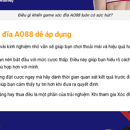
Điều gì khiến game xóc đĩa AO88 luôn có sức hút?
 đĩa AO88 dễ áp dụng
ột vài kinh nghiệm nhỏ vẫn sẽ giúp bạn chơi thoải mái và hiệu quả 
ạn nên bắt đầu với mức cược thấp. Điều này giúp bạn hiểu rõ các
ù hợp hơn với mình.
àng đặt cược ngay mà hãy dành thời gian quan sát kết quả trước đ
iúp bạn cảm thấy tự tin hơn khi đưa ra quyết định.
ắng hay thua đều là một phần của trải nghiệm. Khi tham gia Xóc đĩ