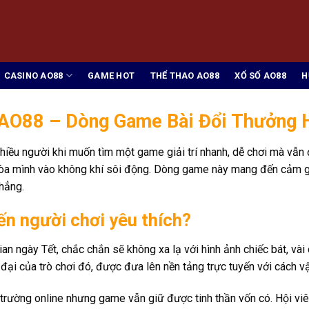
CASINO AO88
GAME HOT
THỂ THAO AO88
XỔ SỐ AO88
H
 AO88 – Dòng Game Bài Đổi Thưởng 
hiều người khi muốn tìm một game giải trí nhanh, dễ chơi mà vẫn 
ể hòa mình vào không khí sôi động. Dòng game này mang đến cảm 
hẳng.
ến người chơi yêu thích?
ian ngày Tết, chắc chắn sẽ không xa lạ với hình ảnh chiếc bát, vài
đại của trò chơi đó, được đưa lên nền tảng trực tuyến với cách vậ
trường online nhưng game vẫn giữ được tinh thần vốn có. Hội viên