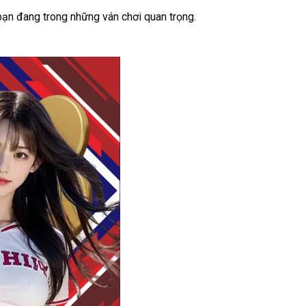
 bạn đang trong những ván chơi quan trọng.