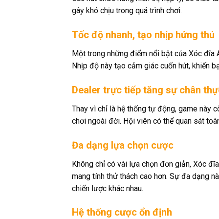
gây khó chịu trong quá trình chơi.
Tốc độ nhanh, tạo nhịp hứng thú
Một trong những điểm nổi bật của Xóc đĩa A
Nhịp độ này tạo cảm giác cuốn hút, khiến bạn
Dealer trực tiếp tăng sự chân thự
Thay vì chỉ là hệ thống tự động, game này c
chơi ngoài đời. Hội viên có thể quan sát toà
Đa dạng lựa chọn cược
Không chỉ có vài lựa chọn đơn giản, Xóc đĩ
mang tính thử thách cao hơn. Sự đa dạng này
chiến lược khác nhau.
Hệ thống cược ổn định