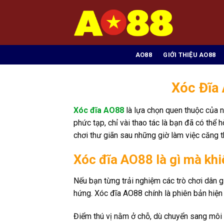
Skip
to
content
AO88
GIỚI THIỆU AO88
Xóc Đĩa
Xóc đĩa AO88
là lựa chọn quen thuộc của n
phức tạp, chỉ vài thao tác là bạn đã có th
chơi thư giãn sau những giờ làm việc căng t
Xóc đĩa AO88 là gì mà khi
Nếu bạn từng trải nghiệm các trò chơi dân g
hứng. Xóc đĩa AO88 chính là phiên bản hiện 
Điểm thú vị nằm ở chỗ, dù chuyển sang môi 