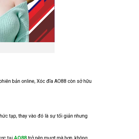
là phiên bản online, Xóc đĩa AO88 còn sở hữu
hức tạp, thay vào đó là sự tối giản nhưng
ược tại
AO88
trở nên mượt mà hơn, không