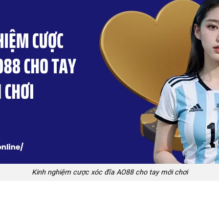
Kinh nghiệm cược xóc đĩa AO88 cho tay mới chơi