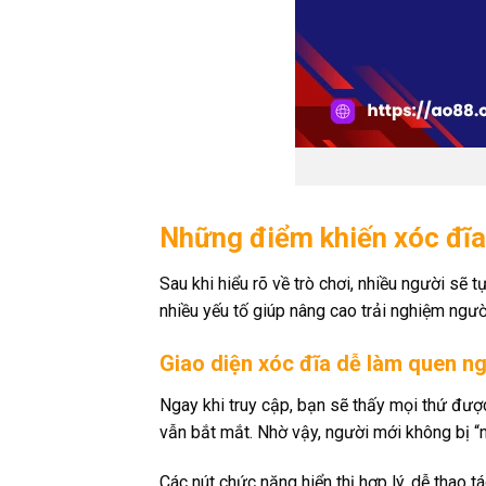
Những điểm khiến xóc đĩa 
Sau khi hiểu rõ về trò chơi, nhiều người sẽ 
nhiều yếu tố giúp nâng cao trải nghiệm ngườ
Giao diện xóc đĩa dễ làm quen ng
Ngay khi truy cập, bạn sẽ thấy mọi thứ đượ
vẫn bắt mắt. Nhờ vậy, người mới không bị “
Các nút chức năng hiển thị hợp lý, dễ thao t