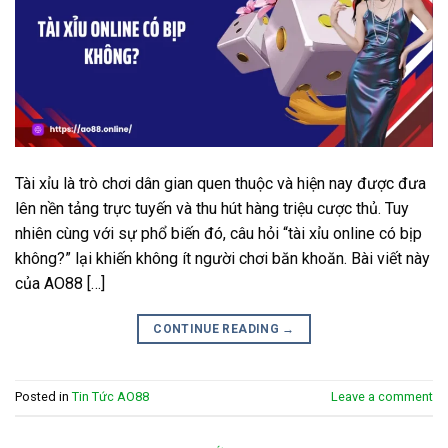
Tài xỉu là trò chơi dân gian quen thuộc và hiện nay được đưa
lên nền tảng trực tuyến và thu hút hàng triệu cược thủ. Tuy
nhiên cùng với sự phổ biến đó, câu hỏi “tài xỉu online có bịp
không?” lại khiến không ít người chơi băn khoăn. Bài viết này
của AO88 […]
CONTINUE READING
→
Posted in
Tin Tức AO88
Leave a comment