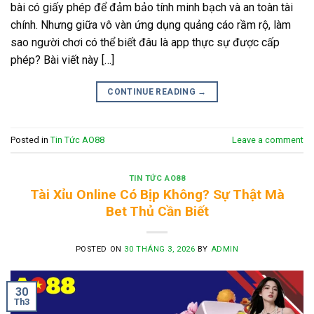
bài có giấy phép để đảm bảo tính minh bạch và an toàn tài
chính. Nhưng giữa vô vàn ứng dụng quảng cáo rầm rộ, làm
sao người chơi có thể biết đâu là app thực sự được cấp
phép? Bài viết này […]
CONTINUE READING
→
Posted in
Tin Tức AO88
Leave a comment
TIN TỨC AO88
Tài Xỉu Online Có Bịp Không? Sự Thật Mà
Bet Thủ Cần Biết
POSTED ON
30 THÁNG 3, 2026
BY
ADMIN
30
Th3