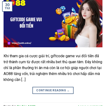
30
Th3
Khi tham gia cá cược giải trí, giftcode game vui đổi tiền đã
trở thành cụm từ được rất nhiều bet thủ quan tâm. Đây không
chỉ là phần thưởng tri ân mà còn là cơ hội giúp người chơi tại
AO88 tăng vốn, trải nghiệm thêm nhiều trò chơi hấp dẫn mà
không cần […]
CONTINUE READING
→