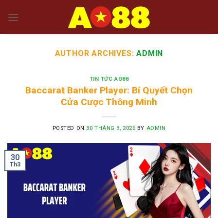
Skip
to
content
AUTHOR ARCHIVES:
ADMIN
TIN TỨC AO88
Baccarat Banker Player: Bí Quyết Chọn
Cửa Cược Thông Minh
POSTED ON
30 THÁNG 3, 2026
BY
ADMIN
30
Th3